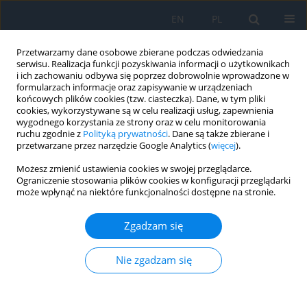
EN
PL
Przetwarzamy dane osobowe zbierane podczas odwiedzania
serwisu. Realizacja funkcji pozyskiwania informacji o użytkownikach
i ich zachowaniu odbywa się poprzez dobrowolnie wprowadzone w
formularzach informacje oraz zapisywanie w urządzeniach
końcowych plików cookies (tzw. ciasteczka). Dane, w tym pliki
cookies, wykorzystywane są w celu realizacji usług, zapewnienia
wygodnego korzystania ze strony oraz w celu monitorowania
4/2022
ruchu zgodnie z
Polityką prywatności
. Dane są także zbierane i
przetwarzane przez narzędzie Google Analytics (
więcej
).
Możesz zmienić ustawienia cookies w swojej przeglądarce.
Ograniczenie stosowania plików cookies w konfiguracji przeglądarki
może wpłynąć na niektóre funkcjonalności dostępne na stronie.
Grzybicze zapalenia rogówki
Zgadzam się
1,2
1,2,3
1,2,3
Ewelina Trojacka
,
Justyna Izdebska
,
Jacek P. Szaflik
Nie zgadzam się
Więcej
Ophthalmology 2022;(4):23-27