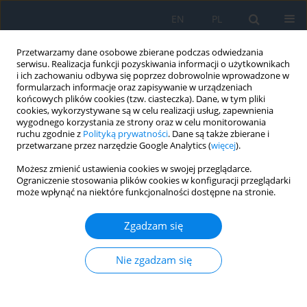
EN
PL
Przetwarzamy dane osobowe zbierane podczas odwiedzania
serwisu. Realizacja funkcji pozyskiwania informacji o użytkownikach
i ich zachowaniu odbywa się poprzez dobrowolnie wprowadzone w
formularzach informacje oraz zapisywanie w urządzeniach
końcowych plików cookies (tzw. ciasteczka). Dane, w tym pliki
cookies, wykorzystywane są w celu realizacji usług, zapewnienia
wygodnego korzystania ze strony oraz w celu monitorowania
Wydawca
ruchu zgodnie z
Polityką prywatności
. Dane są także zbierane i
przetwarzane przez narzędzie Google Analytics (
więcej
).
WYDAWCA
Możesz zmienić ustawienia cookies w swojej przeglądarce.
Ograniczenie stosowania plików cookies w konfiguracji przeglądarki
może wpłynąć na niektóre funkcjonalności dostępne na stronie.
OFTAL Sp. z o.o.
Ul. Dolańskiego 2
Zgadzam się
00-215 Warszawa
e-mail:
magdalena.rosciszewska@okolaser.com.pl
Nie zgadzam się
WSPÓŁWYDAWCA
Na zlecenie OFTAL Sp. z o.o.