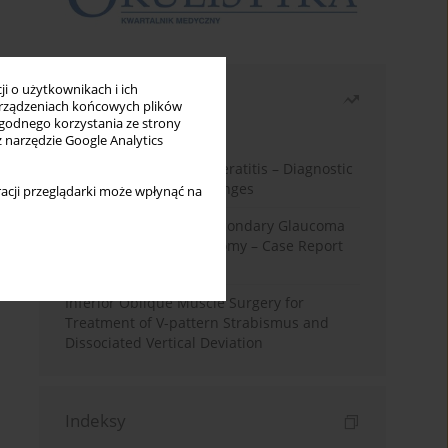
i o użytkownikach i ich
Najczęściej czytane
rządzeniach końcowych plików
wygodnego korzystania ze strony
Miesiąc
Rok
z narzędzie Google Analytics
Herpes Simplex Virus Keratitis – Diagnostic
and Therapeutic Challenges
acji przeglądarki może wpłynąć na
Silicone Oil-Induced Secondary Glaucoma
After Pars Plana Vitrectomy – Case Report
and Literature Review
Inferior Oblique Muscle Surgery for
Treatment of V-pattern Strabismus and
Dissociated Vertical Deviation
Indeksy