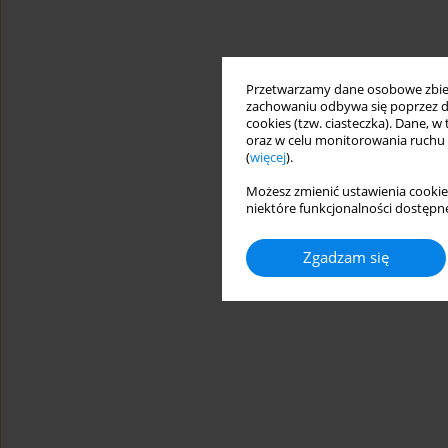
Przetwarzamy dane osobowe zbiera
zachowaniu odbywa się poprzez d
cookies (tzw. ciasteczka). Dane, w
oraz w celu monitorowania ruchu
(
więcej
).
Możesz zmienić ustawienia cookie
niektóre funkcjonalności dostępne
Zgadzam się