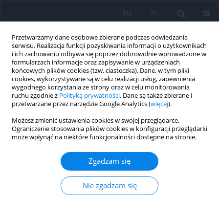
EN
PL
Przetwarzamy dane osobowe zbierane podczas odwiedzania
serwisu. Realizacja funkcji pozyskiwania informacji o użytkownikach
i ich zachowaniu odbywa się poprzez dobrowolnie wprowadzone w
formularzach informacje oraz zapisywanie w urządzeniach
końcowych plików cookies (tzw. ciasteczka). Dane, w tym pliki
cookies, wykorzystywane są w celu realizacji usług, zapewnienia
wygodnego korzystania ze strony oraz w celu monitorowania
Standardy etyczne i procedury
ruchu zgodnie z
Polityką prywatności
. Dane są także zbierane i
przetwarzane przez narzędzie Google Analytics (
więcej
).
Wydawnictwo Termedia zobowiązuje się do przestrzegania
Możesz zmienić ustawienia cookies w swojej przeglądarce.
Ograniczenie stosowania plików cookies w konfiguracji przeglądarki
standardów etycznego postępowania na wszystkich etapach
może wpłynąć na niektóre funkcjonalności dostępne na stronie.
procesu publikacji. Uważnie śledzimy stowarzyszenia
branżowe, takie jak
Committee on Publication Ethics (COPE)
,
Zgadzam się
International Committee of Medical Journal Editors (ICJME)
and
World Association of Medical Editors (WAME)
, które
określają standardy i dostarczają wytyczne dotyczące
Nie zgadzam się
najlepszych praktyk w celu spełnienia tych wymagań.
Zgłoszenia prac badawczych recenzowanych przez redaktora
naczelnego i innych pracowników czasopisma są