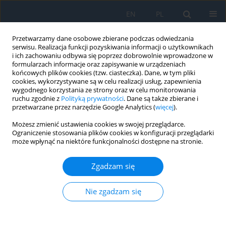
EN
PL
Przetwarzamy dane osobowe zbierane podczas odwiedzania
serwisu. Realizacja funkcji pozyskiwania informacji o użytkownikach
i ich zachowaniu odbywa się poprzez dobrowolnie wprowadzone w
formularzach informacje oraz zapisywanie w urządzeniach
końcowych plików cookies (tzw. ciasteczka). Dane, w tym pliki
cookies, wykorzystywane są w celu realizacji usług, zapewnienia
wygodnego korzystania ze strony oraz w celu monitorowania
3/2023
ruchu zgodnie z
Polityką prywatności
. Dane są także zbierane i
przetwarzane przez narzędzie Google Analytics (
więcej
).
Możesz zmienić ustawienia cookies w swojej przeglądarce.
Ograniczenie stosowania plików cookies w konfiguracji przeglądarki
może wpłynąć na niektóre funkcjonalności dostępne na stronie.
Zastosowanie toksyny
botulinowej w okuloplastyce
Zgadzam się
Nie zgadzam się
1,2
1,2
Katarzyna Lepska
,
Radosław Różycki
,
2
Małgorzata Różycka