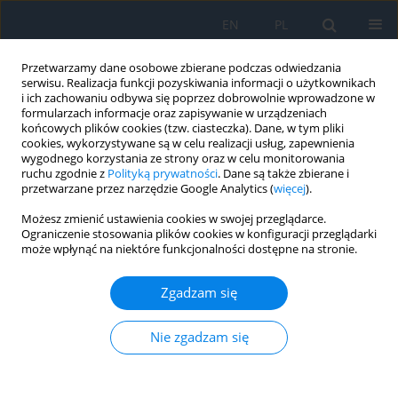
EN
PL
Przetwarzamy dane osobowe zbierane podczas odwiedzania
serwisu. Realizacja funkcji pozyskiwania informacji o użytkownikach
i ich zachowaniu odbywa się poprzez dobrowolnie wprowadzone w
formularzach informacje oraz zapisywanie w urządzeniach
końcowych plików cookies (tzw. ciasteczka). Dane, w tym pliki
cookies, wykorzystywane są w celu realizacji usług, zapewnienia
wygodnego korzystania ze strony oraz w celu monitorowania
2/2023
ruchu zgodnie z
Polityką prywatności
. Dane są także zbierane i
przetwarzane przez narzędzie Google Analytics (
więcej
).
Możesz zmienić ustawienia cookies w swojej przeglądarce.
Ograniczenie stosowania plików cookies w konfiguracji przeglądarki
może wpłynąć na niektóre funkcjonalności dostępne na stronie.
Witrektomia 23 G z podaniem
iniekcji inhibitora czynnika
Zgadzam się
wzrostu śródbłonka
Nie zgadzam się
naczyniowego u chorego na