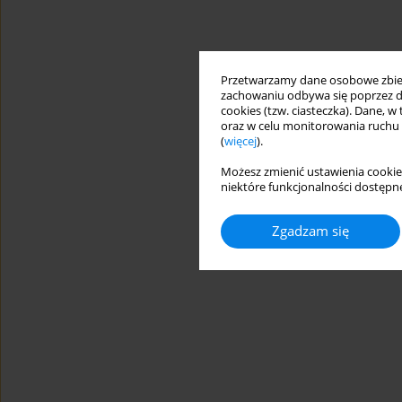
Przetwarzamy dane osobowe zbiera
zachowaniu odbywa się poprzez d
cookies (tzw. ciasteczka). Dane, w
oraz w celu monitorowania ruchu
(
więcej
).
Możesz zmienić ustawienia cookie
niektóre funkcjonalności dostępne
Zgadzam się