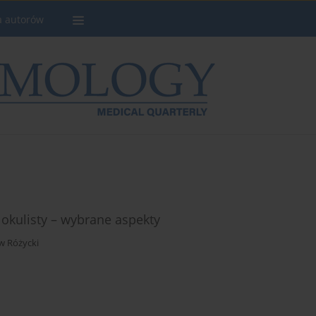
a autorów
 okulisty – wybrane aspekty
w Różycki