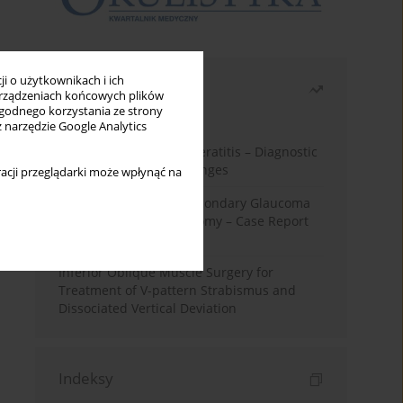
i o użytkownikach i ich
Najczęściej czytane
rządzeniach końcowych plików
wygodnego korzystania ze strony
Miesiąc
Rok
z narzędzie Google Analytics
Herpes Simplex Virus Keratitis – Diagnostic
and Therapeutic Challenges
acji przeglądarki może wpłynąć na
Silicone Oil-Induced Secondary Glaucoma
After Pars Plana Vitrectomy – Case Report
and Literature Review
Inferior Oblique Muscle Surgery for
Treatment of V-pattern Strabismus and
Dissociated Vertical Deviation
Indeksy