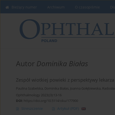
Bieżący numer
Archiwum
O czasopiśmie
Dl
Autor
Dominika Białas
Zespół wiotkiej powieki z perspektywy lekarza
Paulina Szabelska
,
Dominika Białas
,
Joanna Gołębiewska
,
Radosła
Ophthalmology 2023;(3):13-16
DOI
:
https://doi.org/10.5114/oku/177900
Streszczenie
Artykuł
(PDF)