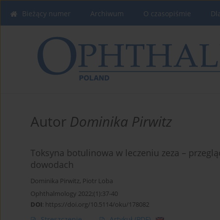
Bieżący numer
Archiwum
O czasopiśmie
Dl
Autor
Dominika Pirwitz
Toksyna botulinowa w leczeniu zeza – przegl
dowodach
Dominika Pirwitz
,
Piotr Loba
Ophthalmology 2022;(1):37-40
DOI
:
https://doi.org/10.5114/oku/178082
Streszczenie
Artykuł
(PDF)