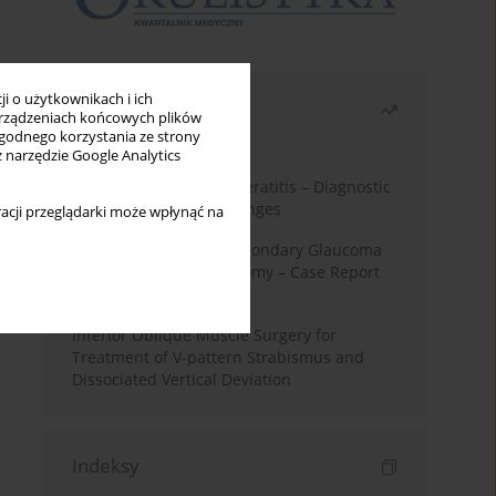
i o użytkownikach i ich
Najczęściej czytane
rządzeniach końcowych plików
wygodnego korzystania ze strony
Miesiąc
Rok
z narzędzie Google Analytics
Herpes Simplex Virus Keratitis – Diagnostic
and Therapeutic Challenges
acji przeglądarki może wpłynąć na
Silicone Oil-Induced Secondary Glaucoma
After Pars Plana Vitrectomy – Case Report
and Literature Review
Inferior Oblique Muscle Surgery for
Treatment of V-pattern Strabismus and
Dissociated Vertical Deviation
Indeksy