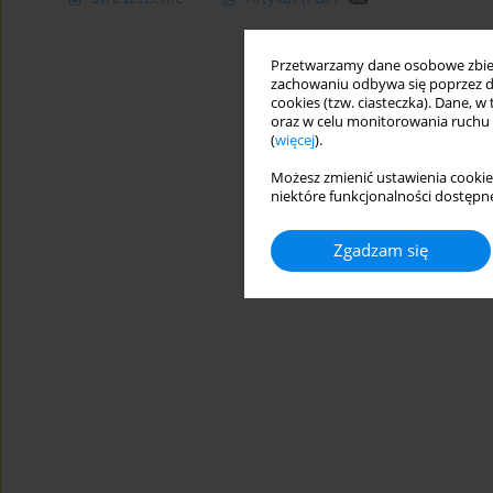
Przetwarzamy dane osobowe zbiera
zachowaniu odbywa się poprzez d
cookies (tzw. ciasteczka). Dane, w
oraz w celu monitorowania ruchu
(
więcej
).
Możesz zmienić ustawienia cookie
niektóre funkcjonalności dostępne
Zgadzam się