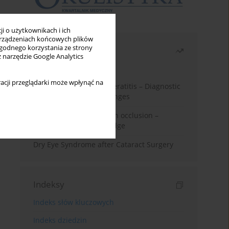
i o użytkownikach i ich
rządzeniach końcowych plików
wygodnego korzystania ze strony
Najczęściej czytane
z narzędzie Google Analytics
Miesiąc
Rok
acji przeglądarki może wpłynąć na
Herpes Simplex Virus Keratitis – Diagnostic
and Therapeutic Challenges
Treatment of retinal vein occlusion –
current state of knowledge
Dry Eye Syndrome after Cataract Surgery
Indeksy
Indeks słów kluczowych
Indeks dziedzin