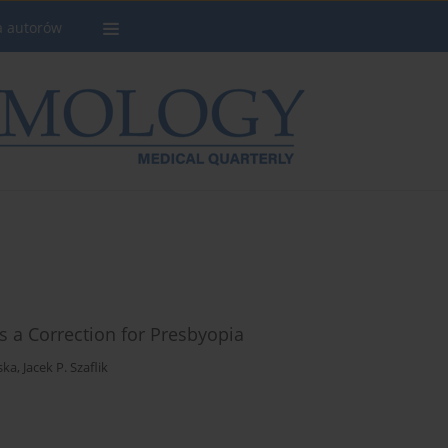
a autorów
s a Correction for Presbyopia
ska
,
Jacek P. Szaflik