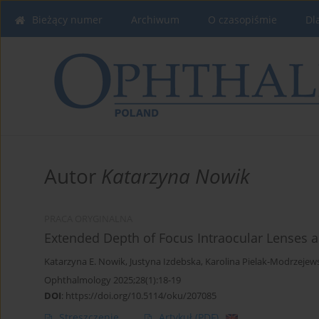
Bieżący numer
Archiwum
O czasopiśmie
Dl
Autor
Katarzyna Nowik
PRACA ORYGINALNA
Extended Depth of Focus Intraocular Lenses a
Katarzyna E. Nowik
,
Justyna Izdebska
,
Karolina Pielak-Modrzejew
Ophthalmology 2025;28(1):18-19
DOI
:
https://doi.org/10.5114/oku/207085
Streszczenie
Artykuł
(PDF)