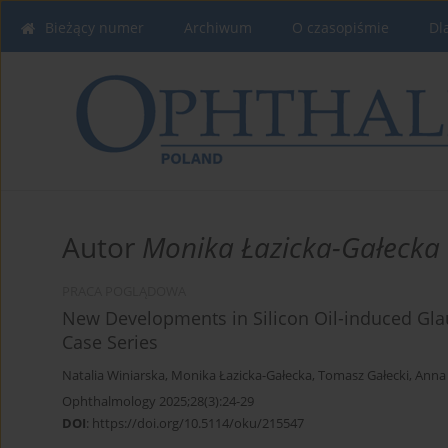
Bieżący numer
Archiwum
O czasopiśmie
Dl
Autor
Monika Łazicka-Gałecka
PRACA POGLĄDOWA
New Developments in Silicon Oil-induced Glau
Case Series
Natalia Winiarska
,
Monika Łazicka-Gałecka
,
Tomasz Gałecki
,
Anna 
Ophthalmology 2025;28(3):24-29
DOI
:
https://doi.org/10.5114/oku/215547