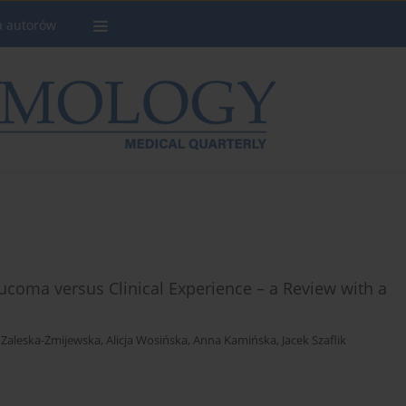
a autorów
coma versus Clinical Experience – a Review with a
Zaleska-Żmijewska
,
Alicja Wosińska
,
Anna Kamińska
,
Jacek Szaflik