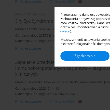
Streszczenie
Artykuł
(PDF)
PRACA ORYGINALNA
Przetwarzamy dane osobowe zbiera
zachowaniu odbywa się poprzez d
Dry Eye Syndrome after Cataract Surgery
cookies (tzw. ciasteczka). Dane, w
oraz w celu monitorowania ruchu
Monika Łazicka-Gałecka
,
Tomasz Gałecki
,
Jacek Dziedziak
,
Maria 
(
więcej
).
Ophthalmology 2025;28(1):11-14
Możesz zmienić ustawienia cookie
DOI
:
https://doi.org/10.5114/oku/207083
niektóre funkcjonalności dostępne
Streszczenie
Artykuł
(PDF)
Zgadzam się
Zapalenie przedniego odcinka błony naczyn
immunokompetentnych pacjentów – diagnostyk
klinicznych
Maria Guszkowska
,
Monika Łazicka-Gałecka
,
Anna Kamińska
,
Jace
Ophthalmology 2023;(2):14-18
DOI
:
https://doi.org/10.5114/oku/177954
Streszczenie
Artykuł
(PDF)