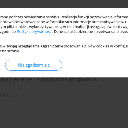
ne podczas odwiedzania serwisu. Realizacja funkcji pozyskiwania informacj
obrowolnie wprowadzone w formularzach informacje oraz zapisywanie w u
 tym pliki cookies, wykorzystywane są w celu realizacji usług, zapewnienia 
 zgodnie z
Polityką prywatności
. Dane są także zbierane i przetwarzane prze
Guszkowska
,
Jacek P. Szaflik
s w swojej przeglądarce. Ograniczenie stosowania plików cookies w konfigur
 na stronie.
Nie zgadzam się
iowej spowodowane infekcją cytomegalowirusem u
a i leczenie na przykładzie przypadków
k P. Szaflik