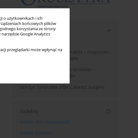
i o użytkownikach i ich
rządzeniach końcowych plików
wygodnego korzystania ze strony
Najczęściej czytane
z narzędzie Google Analytics
Miesiąc
Rok
acji przeglądarki może wpłynąć na
Herpes Simplex Virus Keratitis – Diagnostic
and Therapeutic Challenges
Treatment of retinal vein occlusion –
current state of knowledge
Dry Eye Syndrome after Cataract Surgery
Indeksy
Indeks słów kluczowych
Indeks dziedzin