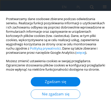
EN
PL
Przetwarzamy dane osobowe zbierane podczas odwiedzania
serwisu. Realizacja funkcji pozyskiwania informacji o użytkownikach
i ich zachowaniu odbywa się poprzez dobrowolnie wprowadzone w
formularzach informacje oraz zapisywanie w urządzeniach
końcowych plików cookies (tzw. ciasteczka). Dane, w tym pliki
cookies, wykorzystywane są w celu realizacji usług, zapewnienia
wygodnego korzystania ze strony oraz w celu monitorowania
Autor
Olga Łach-Wojnarowicz
ruchu zgodnie z
Polityką prywatności
. Dane są także zbierane i
przetwarzane przez narzędzie Google Analytics (
więcej
).
Możesz zmienić ustawienia cookies w swojej przeglądarce.
PRACA POGLĄDOWA
Ograniczenie stosowania plików cookies w konfiguracji przeglądarki
może wpłynąć na niektóre funkcjonalności dostępne na stronie.
Vasoprotective Effect of Sulodexide in
Diabetic Retinopathy
Zgadzam się
Dariusz Dobrowolski
,
Olga Łach-Wojnarowicz
Ophthalmology 2023;(4):19-22
Nie zgadzam się
DOI
:
https://doi.org/10.5114/oku/177689
Streszczenie
Artykuł
(PDF)