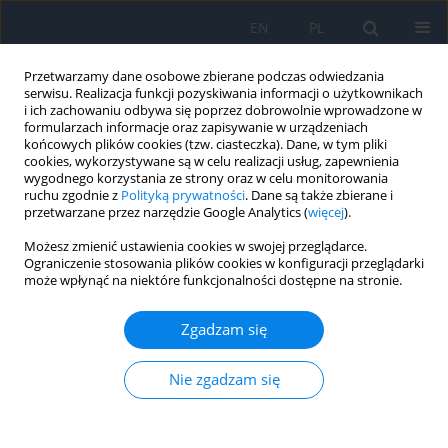
EN
PL
Przetwarzamy dane osobowe zbierane podczas odwiedzania
serwisu. Realizacja funkcji pozyskiwania informacji o użytkownikach
i ich zachowaniu odbywa się poprzez dobrowolnie wprowadzone w
formularzach informacje oraz zapisywanie w urządzeniach
końcowych plików cookies (tzw. ciasteczka). Dane, w tym pliki
cookies, wykorzystywane są w celu realizacji usług, zapewnienia
wygodnego korzystania ze strony oraz w celu monitorowania
Autor
Olga Łach-Wojnarowicz
ruchu zgodnie z
Polityką prywatności
. Dane są także zbierane i
przetwarzane przez narzędzie Google Analytics (
więcej
).
Możesz zmienić ustawienia cookies w swojej przeglądarce.
PRACA POGLĄDOWA
Ograniczenie stosowania plików cookies w konfiguracji przeglądarki
może wpłynąć na niektóre funkcjonalności dostępne na stronie.
Vasoprotective Effect of Sulodexide in
Diabetic Retinopathy
Zgadzam się
Dariusz Dobrowolski
,
Olga Łach-Wojnarowicz
Ophthalmology 2023;(4):19-22
Nie zgadzam się
DOI
:
https://doi.org/10.5114/oku/177689
Streszczenie
Artykuł
(PDF)