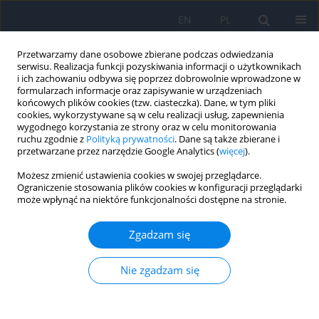
EN
PL
Przetwarzamy dane osobowe zbierane podczas odwiedzania
serwisu. Realizacja funkcji pozyskiwania informacji o użytkownikach
i ich zachowaniu odbywa się poprzez dobrowolnie wprowadzone w
formularzach informacje oraz zapisywanie w urządzeniach
końcowych plików cookies (tzw. ciasteczka). Dane, w tym pliki
cookies, wykorzystywane są w celu realizacji usług, zapewnienia
wygodnego korzystania ze strony oraz w celu monitorowania
Autor
Zeeshan Akram
ruchu zgodnie z
Polityką prywatności
. Dane są także zbierane i
przetwarzane przez narzędzie Google Analytics (
więcej
).
Możesz zmienić ustawienia cookies w swojej przeglądarce.
PRACA ORYGINALNA
Ograniczenie stosowania plików cookies w konfiguracji przeglądarki
może wpłynąć na niektóre funkcjonalności dostępne na stronie.
Nasolacrimal Duct Obstruction in Epiphoric
Patients in the North Indian Population
Zgadzam się
Asra Warees
,
Afreen Abbas
,
Mohd Faraz
,
Saqib Zameer
,
Zeeshan
Akram
,
Urooj Fatima
,
Mudassir Alam
Nie zgadzam się
Ophthalmology 2025;28(3):54-58
DOI
:
https://doi.org/10.5114/oku/213396
Streszczenie
Artykuł
(PDF)