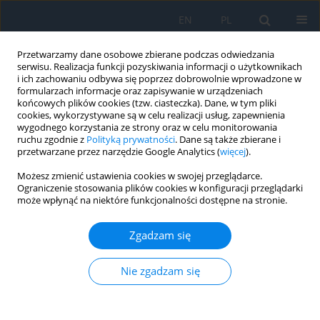
EN
PL
Przetwarzamy dane osobowe zbierane podczas odwiedzania
serwisu. Realizacja funkcji pozyskiwania informacji o użytkownikach
i ich zachowaniu odbywa się poprzez dobrowolnie wprowadzone w
formularzach informacje oraz zapisywanie w urządzeniach
końcowych plików cookies (tzw. ciasteczka). Dane, w tym pliki
cookies, wykorzystywane są w celu realizacji usług, zapewnienia
wygodnego korzystania ze strony oraz w celu monitorowania
Autor
Dominika Białas
ruchu zgodnie z
Polityką prywatności
. Dane są także zbierane i
przetwarzane przez narzędzie Google Analytics (
więcej
).
Możesz zmienić ustawienia cookies w swojej przeglądarce.
Zespół wiotkiej powieki z perspektywy lekarza
Ograniczenie stosowania plików cookies w konfiguracji przeglądarki
może wpłynąć na niektóre funkcjonalności dostępne na stronie.
okulisty – wybrane aspekty
Paulina Szabelska
,
Dominika Białas
,
Joanna Gołębiewska
,
Radosław
Zgadzam się
Różycki
Ophthalmology 2023;(3):13-16
Nie zgadzam się
DOI
:
https://doi.org/10.5114/oku/177900
Streszczenie
Artykuł
(PDF)