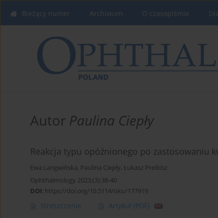
Bieżący numer
Archiwum
O czasopiśmie
Dl
Autor
Paulina Ciepły
Reakcja typu opóźnionego po zastosowaniu kw
Ewa Langwińska
,
Paulina Ciepły
,
Łukasz Preibisz
Ophthalmology 2023;(3):38-40
DOI
:
https://doi.org/10.5114/oku/177919
Streszczenie
Artykuł
(PDF)