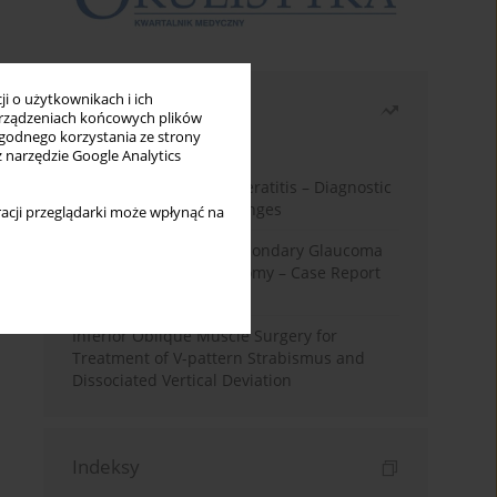
i o użytkownikach i ich
Najczęściej czytane
rządzeniach końcowych plików
wygodnego korzystania ze strony
Miesiąc
Rok
z narzędzie Google Analytics
Herpes Simplex Virus Keratitis – Diagnostic
and Therapeutic Challenges
acji przeglądarki może wpłynąć na
Silicone Oil-Induced Secondary Glaucoma
After Pars Plana Vitrectomy – Case Report
and Literature Review
Inferior Oblique Muscle Surgery for
Treatment of V-pattern Strabismus and
Dissociated Vertical Deviation
Indeksy