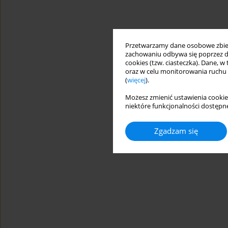
Przetwarzamy dane osobowe zbiera
zachowaniu odbywa się poprzez d
cookies (tzw. ciasteczka). Dane, w
oraz w celu monitorowania ruchu
(
więcej
).
Możesz zmienić ustawienia cookie
niektóre funkcjonalności dostępne
Zgadzam się