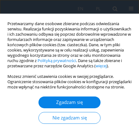
EN
PL
Przetwarzamy dane osobowe zbierane podczas odwiedzania
serwisu. Realizacja funkcji pozyskiwania informacji o użytkownikach
i ich zachowaniu odbywa się poprzez dobrowolnie wprowadzone w
formularzach informacje oraz zapisywanie w urządzeniach
końcowych plików cookies (tzw. ciasteczka). Dane, w tym pliki
cookies, wykorzystywane są w celu realizacji usług, zapewnienia
wygodnego korzystania ze strony oraz w celu monitorowania
Autor
Dariusz Dobrowolski
ruchu zgodnie z
Polityką prywatności
. Dane są także zbierane i
przetwarzane przez narzędzie Google Analytics (
więcej
).
Możesz zmienić ustawienia cookies w swojej przeglądarce.
PRACA POGLĄDOWA
Ograniczenie stosowania plików cookies w konfiguracji przeglądarki
może wpłynąć na niektóre funkcjonalności dostępne na stronie.
Vasoprotective Effect of Sulodexide in
Diabetic Retinopathy
Zgadzam się
Dariusz Dobrowolski
,
Olga Łach-Wojnarowicz
Ophthalmology 2023;(4):19-22
Nie zgadzam się
DOI
:
https://doi.org/10.5114/oku/177689
Streszczenie
Artykuł
(PDF)