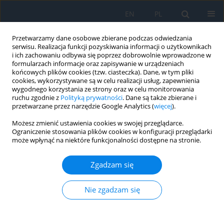
EN
PL
Przetwarzamy dane osobowe zbierane podczas odwiedzania
serwisu. Realizacja funkcji pozyskiwania informacji o użytkownikach
i ich zachowaniu odbywa się poprzez dobrowolnie wprowadzone w
formularzach informacje oraz zapisywanie w urządzeniach
końcowych plików cookies (tzw. ciasteczka). Dane, w tym pliki
cookies, wykorzystywane są w celu realizacji usług, zapewnienia
wygodnego korzystania ze strony oraz w celu monitorowania
Autor
Erita Filipek
ruchu zgodnie z
Polityką prywatności
. Dane są także zbierane i
przetwarzane przez narzędzie Google Analytics (
więcej
).
Jednostronna jaskra wrodzona z wolooczem u
Możesz zmienić ustawienia cookies w swojej przeglądarce.
Ograniczenie stosowania plików cookies w konfiguracji przeglądarki
dwóch sióstr – opis przypadków z
może wpłynąć na niektóre funkcjonalności dostępne na stronie.
długoterminową obserwacją
Agnieszka Tronina
,
Michał Bogocz
,
Erita Filipek
Zgadzam się
Ophthalmology 2022;(1):45-50
DOI
:
https://doi.org/10.5114/oku/178085
Nie zgadzam się
Streszczenie
Artykuł
(PDF)