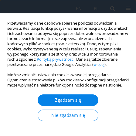
EN
PL
Przetwarzamy dane osobowe zbierane podczas odwiedzania
serwisu. Realizacja funkcji pozyskiwania informacji o użytkownikach
i ich zachowaniu odbywa się poprzez dobrowolnie wprowadzone w
formularzach informacje oraz zapisywanie w urządzeniach
końcowych plików cookies (tzw. ciasteczka). Dane, w tym pliki
cookies, wykorzystywane są w celu realizacji usług, zapewnienia
wygodnego korzystania ze strony oraz w celu monitorowania
Autor
Aleksandra Górska
ruchu zgodnie z
Polityką prywatności
. Dane są także zbierane i
przetwarzane przez narzędzie Google Analytics (
więcej
).
Możesz zmienić ustawienia cookies w swojej przeglądarce.
Zespół Sticklera – opis przypadku i analiza
Ograniczenie stosowania plików cookies w konfiguracji przeglądarki
może wpłynąć na niektóre funkcjonalności dostępne na stronie.
literatury
Aleksandra Górska
,
Irmina Jastrzębska-Miazga
,
Anna Lorenc
,
Rafał
Zgadzam się
Leszczyński
,
Ewa Mrukwa-Kominek
Ophthalmology 2022;(4):48
Nie zgadzam się
DOI
:
https://doi.org/10.5114/oku/178037
Streszczenie
Artykuł
(PDF)