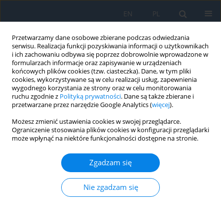
EN
PL
Przetwarzamy dane osobowe zbierane podczas odwiedzania
serwisu. Realizacja funkcji pozyskiwania informacji o użytkownikach
i ich zachowaniu odbywa się poprzez dobrowolnie wprowadzone w
formularzach informacje oraz zapisywanie w urządzeniach
końcowych plików cookies (tzw. ciasteczka). Dane, w tym pliki
cookies, wykorzystywane są w celu realizacji usług, zapewnienia
wygodnego korzystania ze strony oraz w celu monitorowania
Autor
Iryna Gavryliak
ruchu zgodnie z
Polityką prywatności
. Dane są także zbierane i
przetwarzane przez narzędzie Google Analytics (
więcej
).
Możesz zmienić ustawienia cookies w swojej przeglądarce.
OPIS PRZYPADKU
Ograniczenie stosowania plików cookies w konfiguracji przeglądarki
może wpłynąć na niektóre funkcjonalności dostępne na stronie.
Corneal Penetrating Injury Following Combat-
Related Trauma – A Clinical Case Report
Zgadzam się
Natalia Greben
,
Iryna Gavryliak
Ophthalmology 2025;28(4):7-9
Nie zgadzam się
DOI
:
https://doi.org/10.5114/oku/217397
Streszczenie
Artykuł
(PDF)