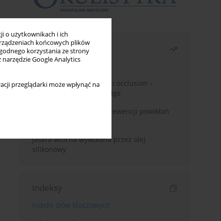
i o użytkownikach i ich
rządzeniach końcowych plików
Najczęściej czytane
wygodnego korzystania ze strony
z narzędzie Google Analytics
Miesiąc
Rok
Treatment of retinal vein occlusion –
acji przeglądarki może wpłynąć na
current state of knowledge
Kwas alfa-liponowy w prewencji powikłań
cukrzycowych
Jaskra wtórna wywołana przez olej
silikonowy
Indeksy
Indeks słów kluczowych