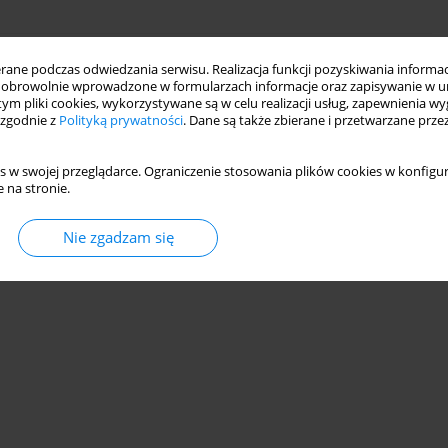
ne podczas odwiedzania serwisu. Realizacja funkcji pozyskiwania informacj
n Corneal Morphology in Confocal
obrowolnie wprowadzone w formularzach informacje oraz zapisywanie w u
 tym pliki cookies, wykorzystywane są w celu realizacji usług, zapewnienia 
 zgodnie z
Polityką prywatności
. Dane są także zbierane i przetwarzane prze
lik
s w swojej przeglądarce. Ograniczenie stosowania plików cookies w konfigur
 na stronie.
Nie zgadzam się