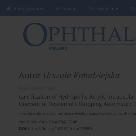
Bieżący numer
Archiwum
O czasopiśmie
Dl
Autor
Urszula Kołodziejska
PRACA ORYGINALNA
Calcification of Hydrophilic Acrylic Intraocul
Uneventful Descemet’s Stripping Automated E
Urszula Kołodziejska
,
Monika Udziela
,
Ewaryst Mendyk
,
Michał R
Ophthalmology 2024;27(4):37-46
DOI
:
https://doi.org/10.5114/oku/199991