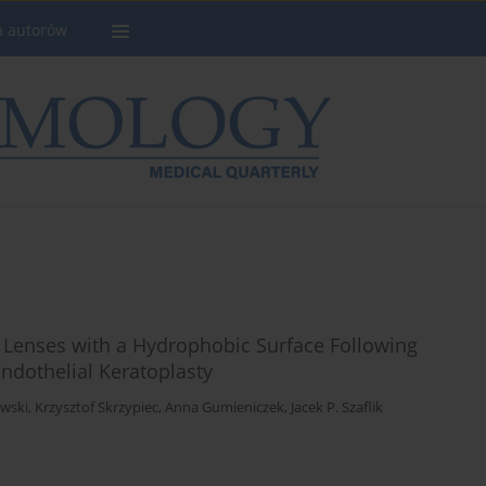
a autorów
ar Lenses with a Hydrophobic Surface Following
ndothelial Keratoplasty
awski
,
Krzysztof Skrzypiec
,
Anna Gumieniczek
,
Jacek P. Szaflik