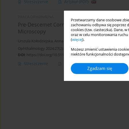
Streszczenie
Artykuł
(PDF)
PRACA ORYGINALNA
Przetwarzamy dane osobowe zbiera
Pre-Descemet Corneal Dystrophy – Changes i
zachowaniu odbywa się poprzez d
cookies (tzw. ciasteczka). Dane, w
Microscopy
oraz w celu monitorowania ruchu
(
więcej
).
Urszula Kołodziejska
,
Anna K. Kurowska
,
Jacek P. Szaflik
,
Jerzy Szaf
Ophthalmology 2024;27(2):5-10
Możesz zmienić ustawienia cookie
niektóre funkcjonalności dostępne
DOI
:
https://doi.org/10.5114/oku/191663
Streszczenie
Artykuł
(PDF)
Zgadzam się