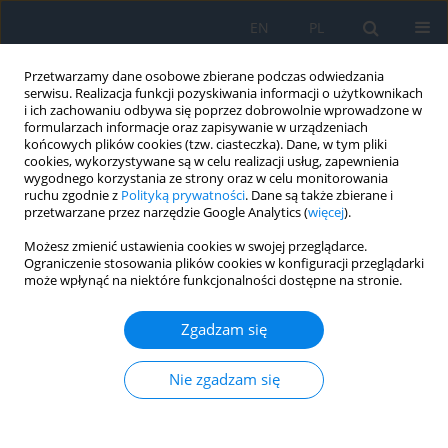
EN
PL
Przetwarzamy dane osobowe zbierane podczas odwiedzania
serwisu. Realizacja funkcji pozyskiwania informacji o użytkownikach
i ich zachowaniu odbywa się poprzez dobrowolnie wprowadzone w
formularzach informacje oraz zapisywanie w urządzeniach
końcowych plików cookies (tzw. ciasteczka). Dane, w tym pliki
cookies, wykorzystywane są w celu realizacji usług, zapewnienia
wygodnego korzystania ze strony oraz w celu monitorowania
Autor
Dorota Kowalewska
ruchu zgodnie z
Polityką prywatności
. Dane są także zbierane i
przetwarzane przez narzędzie Google Analytics (
więcej
).
Powikłania naczyniowe po zabiegach z
Możesz zmienić ustawienia cookies w swojej przeglądarce.
Ograniczenie stosowania plików cookies w konfiguracji przeglądarki
zastosowaniem wypełniaczy na bazie kwasu
może wpłynąć na niektóre funkcjonalności dostępne na stronie.
hialuronowego
Magdalena Korwin
,
Dorota Kowalewska
,
Jacek Dziedziak
,
Anna
Zgadzam się
Kamińska
,
Jacek P. Szaflik
Ophthalmology 2023;(3):32-37
Nie zgadzam się
DOI
:
https://doi.org/10.5114/oku/177918
Streszczenie
Artykuł
(PDF)