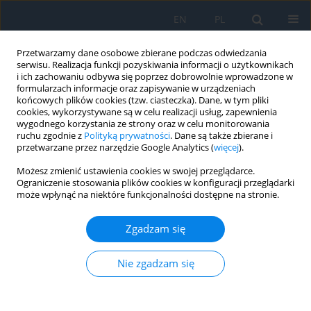
EN
PL
Przetwarzamy dane osobowe zbierane podczas odwiedzania
serwisu. Realizacja funkcji pozyskiwania informacji o użytkownikach
i ich zachowaniu odbywa się poprzez dobrowolnie wprowadzone w
formularzach informacje oraz zapisywanie w urządzeniach
końcowych plików cookies (tzw. ciasteczka). Dane, w tym pliki
cookies, wykorzystywane są w celu realizacji usług, zapewnienia
wygodnego korzystania ze strony oraz w celu monitorowania
Autor
Agnieszka Kubicka-Trząska
ruchu zgodnie z
Polityką prywatności
. Dane są także zbierane i
przetwarzane przez narzędzie Google Analytics (
więcej
).
Możesz zmienić ustawienia cookies w swojej przeglądarce.
Grzybicze zapalenie błony naczyniowej –
Ograniczenie stosowania plików cookies w konfiguracji przeglądarki
może wpłynąć na niektóre funkcjonalności dostępne na stronie.
współczesna diagnostyka i leczenie
Agnieszka Kubicka-Trząska
Zgadzam się
Ophthalmology 2023;(2):30-35
DOI
:
https://doi.org/10.5114/oku/177958
Nie zgadzam się
Streszczenie
Artykuł
(PDF)