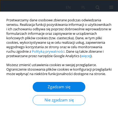
EN
PL
Przetwarzamy dane osobowe zbierane podczas odwiedzania
serwisu. Realizacja funkcji pozyskiwania informacji o użytkownikach
i ich zachowaniu odbywa się poprzez dobrowolnie wprowadzone w
formularzach informacje oraz zapisywanie w urządzeniach
końcowych plików cookies (tzw. ciasteczka). Dane, w tym pliki
cookies, wykorzystywane są w celu realizacji usług, zapewnienia
wygodnego korzystania ze strony oraz w celu monitorowania
Autor
Adriana Laudencka
ruchu zgodnie z
Polityką prywatności
. Dane są także zbierane i
przetwarzane przez narzędzie Google Analytics (
więcej
).
Możesz zmienić ustawienia cookies w swojej przeglądarce.
PRACA POGLĄDOWA
Ograniczenie stosowania plików cookies w konfiguracji przeglądarki
może wpłynąć na niektóre funkcjonalności dostępne na stronie.
Application of Artificial Intelligence in Glaucoma
Diagnosis – a Literature Review
Zgadzam się
Marcin Siwik
,
Natalia Nałęcz
,
Zuzanna Jankowska
,
Adriana Laudencka
,
Karolina Kaźmierczak
,
Bartłomiej Kałużny
Nie zgadzam się
Ophthalmology 2025;28(3):49-53
DOI
:
https://doi.org/10.5114/oku/215549
Streszczenie
Artykuł
(PDF)