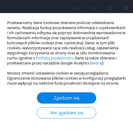
EN
PL
Przetwarzamy dane osobowe zbierane podczas odwiedzania
serwisu. Realizacja funkcji pozyskiwania informacji o użytkownikach
i ich zachowaniu odbywa się poprzez dobrowolnie wprowadzone w
formularzach informacje oraz zapisywanie w urządzeniach
końcowych plików cookies (tzw. ciasteczka). Dane, w tym pliki
cookies, wykorzystywane są w celu realizacji usług, zapewnienia
wygodnego korzystania ze strony oraz w celu monitorowania
Autor
Oleg Parkhomenko
ruchu zgodnie z
Polityką prywatności
. Dane są także zbierane i
przetwarzane przez narzędzie Google Analytics (
więcej
).
Możesz zmienić ustawienia cookies w swojej przeglądarce.
OPIS PRZYPADKU
Ograniczenie stosowania plików cookies w konfiguracji przeglądarki
może wpłynąć na niektóre funkcjonalności dostępne na stronie.
Clinical Case of Surgical Removal of a Foreign
Body From the Anterior Chamber Angle after
Zgadzam się
Explosive Injury with Restoration of Visual
Function
Nie zgadzam się
Yelyzaveta Galytska
,
Sergiy Rykov
,
Rimma Skrypnyk
,
Oksana Petrenko
,
Dmytro Zhaboyedov
,
Iryna Shargorodska
,
Oleg Parkhomenko
Ophthalmology 2025;28(4):26-29