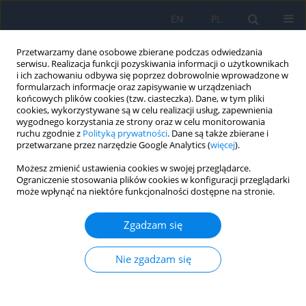
EN
PL
Przetwarzamy dane osobowe zbierane podczas odwiedzania
serwisu. Realizacja funkcji pozyskiwania informacji o użytkownikach
i ich zachowaniu odbywa się poprzez dobrowolnie wprowadzone w
formularzach informacje oraz zapisywanie w urządzeniach
końcowych plików cookies (tzw. ciasteczka). Dane, w tym pliki
cookies, wykorzystywane są w celu realizacji usług, zapewnienia
wygodnego korzystania ze strony oraz w celu monitorowania
Autor
Katarzyna Pelińska
ruchu zgodnie z
Polityką prywatności
. Dane są także zbierane i
przetwarzane przez narzędzie Google Analytics (
więcej
).
Możesz zmienić ustawienia cookies w swojej przeglądarce.
Jednooczny deficyt unoszenia gałki ocznej – obraz
Ograniczenie stosowania plików cookies w konfiguracji przeglądarki
może wpłynąć na niektóre funkcjonalności dostępne na stronie.
kliniczny i metody leczenia chirurgicznego
Katarzyna Pelińska
,
Marta Pawlak
,
Anna Gotz-Więckowska
,
Piotr Loba
Zgadzam się
Ophthalmology 2022;(1):30-33
DOI
:
https://doi.org/10.5114/oku/178079
Nie zgadzam się
Streszczenie
Artykuł
(PDF)