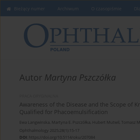
Bieżący numer
Archiwum
O czasopiśmie
Dl
Autor
Martyna Pszczółka
PRACA ORYGINALNA
Awareness of the Disease and the Scope of 
Qualified for Phacoemulsification
Ewa Langwinska
,
Martyna E. Pszczółka
,
Hubert Mutwil
,
Tomasz M
Ophthalmology 2025;28(1):15-17
DOI
:
https://doi.org/10.5114/oku/207084