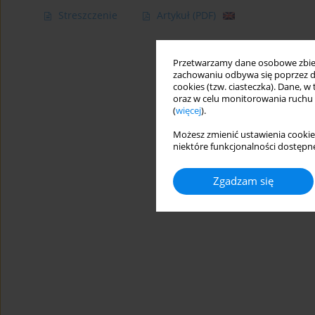
Streszczenie
Artykuł
(PDF)
Przetwarzamy dane osobowe zbiera
zachowaniu odbywa się poprzez d
cookies (tzw. ciasteczka). Dane, w
oraz w celu monitorowania ruchu
(
więcej
).
Możesz zmienić ustawienia cookie
niektóre funkcjonalności dostępne
Zgadzam się