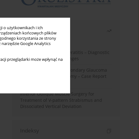
i o użytkownikach i ich
Najczęściej czytane
rządzeniach końcowych plików
wygodnego korzystania ze strony
Miesiąc
Rok
z narzędzie Google Analytics
Herpes Simplex Virus Keratitis – Diagnostic
and Therapeutic Challenges
acji przeglądarki może wpłynąć na
Silicone Oil-Induced Secondary Glaucoma
After Pars Plana Vitrectomy – Case Report
and Literature Review
Inferior Oblique Muscle Surgery for
Treatment of V-pattern Strabismus and
Dissociated Vertical Deviation
Indeksy