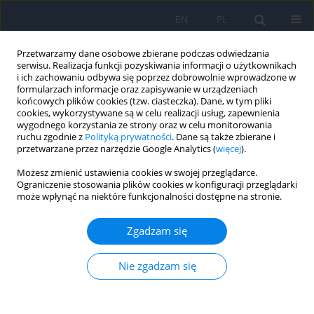
EN
PL
Przetwarzamy dane osobowe zbierane podczas odwiedzania
serwisu. Realizacja funkcji pozyskiwania informacji o użytkownikach
i ich zachowaniu odbywa się poprzez dobrowolnie wprowadzone w
formularzach informacje oraz zapisywanie w urządzeniach
końcowych plików cookies (tzw. ciasteczka). Dane, w tym pliki
cookies, wykorzystywane są w celu realizacji usług, zapewnienia
wygodnego korzystania ze strony oraz w celu monitorowania
Autor
Sergiy Rykov
ruchu zgodnie z
Polityką prywatności
. Dane są także zbierane i
przetwarzane przez narzędzie Google Analytics (
więcej
).
Możesz zmienić ustawienia cookies w swojej przeglądarce.
OPIS PRZYPADKU
Ograniczenie stosowania plików cookies w konfiguracji przeglądarki
może wpłynąć na niektóre funkcjonalności dostępne na stronie.
Clinical Case of Surgical Removal of a Foreign
Body From the Anterior Chamber Angle after
Zgadzam się
Explosive Injury with Restoration of Visual
Function
Nie zgadzam się
Yelyzaveta Galytska
,
Sergiy Rykov
,
Rimma Skrypnyk
,
Oksana Petrenko
,
Dmytro Zhaboyedov
,
Iryna Shargorodska
,
Oleg Parkhomenko
Ophthalmology 2025;28(4):26-29