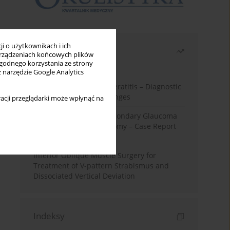
i o użytkownikach i ich
Najczęściej czytane
rządzeniach końcowych plików
wygodnego korzystania ze strony
Miesiąc
Rok
z narzędzie Google Analytics
Herpes Simplex Virus Keratitis – Diagnostic
and Therapeutic Challenges
acji przeglądarki może wpłynąć na
Silicone Oil-Induced Secondary Glaucoma
After Pars Plana Vitrectomy – Case Report
and Literature Review
Inferior Oblique Muscle Surgery for
Treatment of V-pattern Strabismus and
Dissociated Vertical Deviation
Indeksy