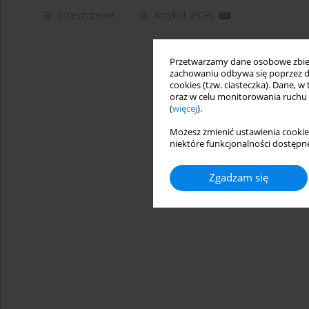
Streszczenie
Artykuł
(PDF)
Przetwarzamy dane osobowe zbiera
zachowaniu odbywa się poprzez d
cookies (tzw. ciasteczka). Dane, w
oraz w celu monitorowania ruchu
(
więcej
).
Możesz zmienić ustawienia cookie
niektóre funkcjonalności dostępne
Zgadzam się