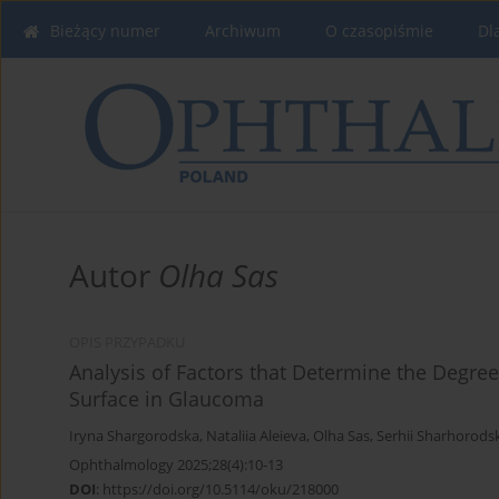
Bieżący numer
Archiwum
O czasopiśmie
Dl
Autor
Olha Sas
OPIS PRZYPADKU
Analysis of Factors that Determine the Degree
Surface in Glaucoma
Iryna Shargorodska
,
Nataliia Aleieva
,
Olha Sas
,
Serhii Sharhorods
Ophthalmology 2025;28(4):10-13
DOI
:
https://doi.org/10.5114/oku/218000