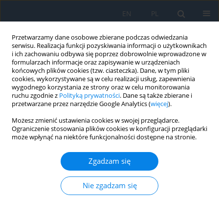
EN
PL
Przetwarzamy dane osobowe zbierane podczas odwiedzania
serwisu. Realizacja funkcji pozyskiwania informacji o użytkownikach
i ich zachowaniu odbywa się poprzez dobrowolnie wprowadzone w
formularzach informacje oraz zapisywanie w urządzeniach
końcowych plików cookies (tzw. ciasteczka). Dane, w tym pliki
cookies, wykorzystywane są w celu realizacji usług, zapewnienia
wygodnego korzystania ze strony oraz w celu monitorowania
Autor
Valerii Serdiuk
ruchu zgodnie z
Polityką prywatności
. Dane są także zbierane i
przetwarzane przez narzędzie Google Analytics (
więcej
).
Możesz zmienić ustawienia cookies w swojej przeglądarce.
PRACA ORYGINALNA
Ograniczenie stosowania plików cookies w konfiguracji przeglądarki
może wpłynąć na niektóre funkcjonalności dostępne na stronie.
Features of Combat-related Ocular Trauma in the
Context of Modern Warfare
Zgadzam się
Valerii Serdiuk
,
Nataliia Klopotska
Ophthalmology 2025;28(4):23-25
Nie zgadzam się
DOI
:
https://doi.org/10.5114/oku/218003
Streszczenie
Artykuł
(PDF)