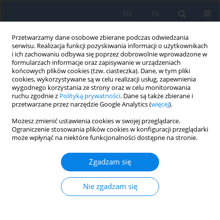
EN
PL
Przetwarzamy dane osobowe zbierane podczas odwiedzania
serwisu. Realizacja funkcji pozyskiwania informacji o użytkownikach
i ich zachowaniu odbywa się poprzez dobrowolnie wprowadzone w
formularzach informacje oraz zapisywanie w urządzeniach
końcowych plików cookies (tzw. ciasteczka). Dane, w tym pliki
cookies, wykorzystywane są w celu realizacji usług, zapewnienia
wygodnego korzystania ze strony oraz w celu monitorowania
Autor
Martyna Soloch
ruchu zgodnie z
Polityką prywatności
. Dane są także zbierane i
przetwarzane przez narzędzie Google Analytics (
więcej
).
Możesz zmienić ustawienia cookies w swojej przeglądarce.
Powikłania okulistyczne atopowego zapalenia
Ograniczenie stosowania plików cookies w konfiguracji przeglądarki
może wpłynąć na niektóre funkcjonalności dostępne na stronie.
skóry u dzieci
Martyna Soloch
,
Anna Gotz-Więckowska
Zgadzam się
Ophthalmology 2022;(1):19-23
DOI
:
https://doi.org/10.5114/oku/178076
Nie zgadzam się
Streszczenie
Artykuł
(PDF)