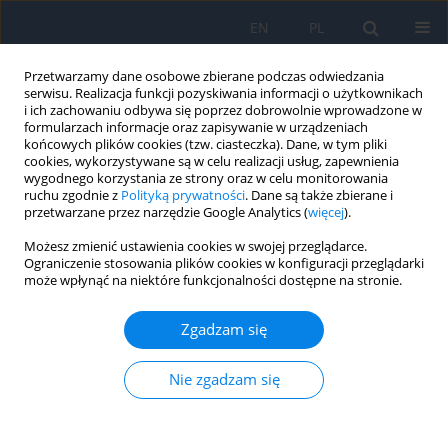
EN
PL
Przetwarzamy dane osobowe zbierane podczas odwiedzania
serwisu. Realizacja funkcji pozyskiwania informacji o użytkownikach
i ich zachowaniu odbywa się poprzez dobrowolnie wprowadzone w
formularzach informacje oraz zapisywanie w urządzeniach
końcowych plików cookies (tzw. ciasteczka). Dane, w tym pliki
cookies, wykorzystywane są w celu realizacji usług, zapewnienia
wygodnego korzystania ze strony oraz w celu monitorowania
Autor
Karina Vdovichenko
ruchu zgodnie z
Polityką prywatności
. Dane są także zbierane i
przetwarzane przez narzędzie Google Analytics (
więcej
).
Możesz zmienić ustawienia cookies w swojej przeglądarce.
PRACA ORYGINALNA
Ograniczenie stosowania plików cookies w konfiguracji przeglądarki
może wpłynąć na niektóre funkcjonalności dostępne na stronie.
Paediatric Eye Trauma with Foreign Bodies in
Ukraine
Zgadzam się
Nadiia Bobrova
,
Svitlana Tronina
,
Hanna Dembovetska
,
Tetyana
Sorochynska
,
Tetyana Romanova
,
Karina Vdovichenko
,
Olga Dovhan
Nie zgadzam się
Ophthalmology 2025;28(4):14-18
DOI
:
https://doi.org/10.5114/oku/218001
Streszczenie
Artykuł
(PDF)