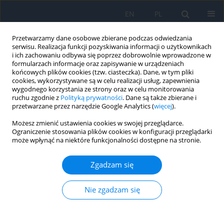
EN
PL
Przetwarzamy dane osobowe zbierane podczas odwiedzania
serwisu. Realizacja funkcji pozyskiwania informacji o użytkownikach
i ich zachowaniu odbywa się poprzez dobrowolnie wprowadzone w
formularzach informacje oraz zapisywanie w urządzeniach
końcowych plików cookies (tzw. ciasteczka). Dane, w tym pliki
cookies, wykorzystywane są w celu realizacji usług, zapewnienia
wygodnego korzystania ze strony oraz w celu monitorowania
Autor
Marta Świerczyńska
ruchu zgodnie z
Polityką prywatności
. Dane są także zbierane i
przetwarzane przez narzędzie Google Analytics (
więcej
).
Możesz zmienić ustawienia cookies w swojej przeglądarce.
PRACA ORYGINALNA
Ograniczenie stosowania plików cookies w konfiguracji przeglądarki
może wpłynąć na niektóre funkcjonalności dostępne na stronie.
Optical Coherence Tomography
Angiography in the Evaluation of
Zgadzam się
Macular Retinal Microvasculature in
Patients in the Early Clinical Stage of Alzheimer’s
Disease – A Preliminary Report
Nie zgadzam się
Anna I. Borucka
,
Tomasz Gabryelewicz
,
Jacek P. Szaflik
,
Małgorzata
Dorobek
,
Marta Kita-Mosek
,
Marta Nesteruk
,
Marta Świerczyńska
,