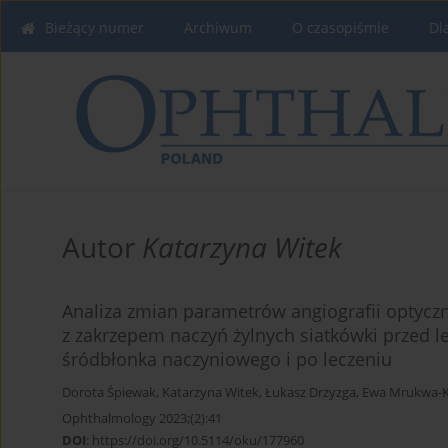
Bieżący numer
Archiwum
O czasopiśmie
Dl
Autor
Katarzyna Witek
Analiza zmian parametrów angiografii optycz
z zakrzepem naczyń żylnych siatkówki przed l
śródbłonka naczyniowego i po leczeniu
Dorota Śpiewak
,
Katarzyna Witek
,
Łukasz Drzyzga
,
Ewa Mrukwa-
Ophthalmology 2023;(2):41
DOI
:
https://doi.org/10.5114/oku/177960