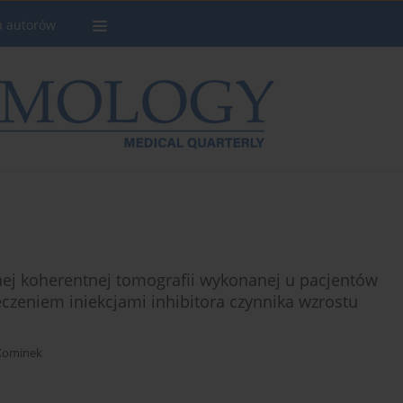
a autorów
nej koherentnej tomografii wykonanej u pacjentów
eczeniem iniekcjami inhibitora czynnika wzrostu
Kominek