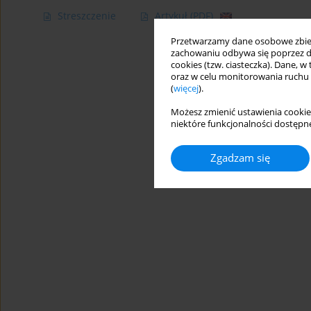
Streszczenie
Artykuł
(PDF)
Przetwarzamy dane osobowe zbiera
zachowaniu odbywa się poprzez d
cookies (tzw. ciasteczka). Dane, w
oraz w celu monitorowania ruchu
(
więcej
).
Możesz zmienić ustawienia cookie
niektóre funkcjonalności dostępne
Zgadzam się