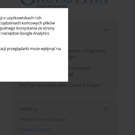
i o użytkownikach i ich
rządzeniach końcowych plików
wygodnego korzystania ze strony
Najczęściej czytane
z narzędzie Google Analytics
Miesiąc
Rok
acji przeglądarki może wpłynąć na
Herpes Simplex Virus Keratitis – Diagnostic
and Therapeutic Challenges
Treatment of retinal vein occlusion –
current state of knowledge
Dry Eye Syndrome after Cataract Surgery
Indeksy
Indeks słów kluczowych
Indeks dziedzin