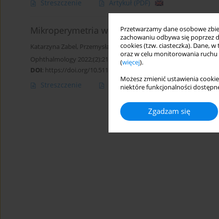
Streszczenie
Artykuł
(PDF)
Mikroperymetria w diagnostyce jaskry
Przetwarzamy dane osobowe zbiera
zachowaniu odbywa się poprzez d
cookies (tzw. ciasteczka). Dane, w
Katarzyna Zabel
,
Przemysław Zabel
,
Jakub J. Kałużny
oraz w celu monitorowania ruchu
Ophthalmology 2022;(2):21-25
(
więcej
).
DOI
:
https://doi.org/10.5114/oku/178064
Możesz zmienić ustawienia cookie
Streszczenie
Artykuł
(PDF)
niektóre funkcjonalności dostępne
Zgadzam się