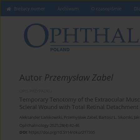
Bieżący numer
Archiwum
O czasopiśmie
Dl
Autor
Przemysław Zabel
OPIS PRZYPADKU
Temporary Tenotomy of the Extraocular Muscl
Scleral Wound with Total Retinal Detachment 
Aleksander Lamkowski
,
Przemysław Zabel
,
Bartosz L. Sikorski
,
Jak
Ophthalmology 2025;28(4):42-46
DOI
:
https://doi.org/10.5114/oku/217395