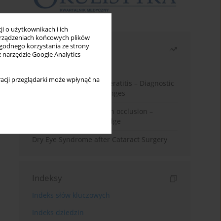
i o użytkownikach i ich
rządzeniach końcowych plików
wygodnego korzystania ze strony
Najczęściej czytane
z narzędzie Google Analytics
Miesiąc
Rok
acji przeglądarki może wpłynąć na
Herpes Simplex Virus Keratitis – Diagnostic
and Therapeutic Challenges
Treatment of retinal vein occlusion –
current state of knowledge
Dry Eye Syndrome after Cataract Surgery
Indeksy
Indeks słów kluczowych
Indeks dziedzin