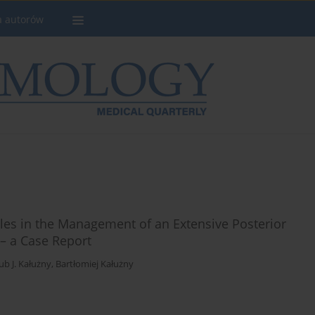
a autorów
es in the Management of an Extensive Posterior
– a Case Report
ub J. Kałużny
,
Bartłomiej Kałużny