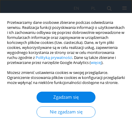
EN
PL
Przetwarzamy dane osobowe zbierane podczas odwiedzania
serwisu. Realizacja funkcji pozyskiwania informacji o użytkownikach
i ich zachowaniu odbywa się poprzez dobrowolnie wprowadzone w
formularzach informacje oraz zapisywanie w urządzeniach
końcowych plików cookies (tzw. ciasteczka). Dane, w tym pliki
cookies, wykorzystywane są w celu realizacji usług, zapewnienia
wygodnego korzystania ze strony oraz w celu monitorowania
3/2022
ruchu zgodnie z
Polityką prywatności
. Dane są także zbierane i
przetwarzane przez narzędzie Google Analytics (
więcej
).
Możesz zmienić ustawienia cookies w swojej przeglądarce.
Ograniczenie stosowania plików cookies w konfiguracji przeglądarki
może wpłynąć na niektóre funkcjonalności dostępne na stronie.
Retinopatia cukrzycowa –
diagnostyka i leczenie
Zgadzam się
Nie zgadzam się
1
1
Przemysław Krajewski
,
Monika Turczyńska
Więcej