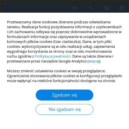
EN
PL
Przetwarzamy dane osobowe zbierane podczas odwiedzania
serwisu. Realizacja funkcji pozyskiwania informacji o użytkownikach
i ich zachowaniu odbywa się poprzez dobrowolnie wprowadzone w
formularzach informacje oraz zapisywanie w urządzeniach
końcowych plików cookies (tzw. ciasteczka). Dane, w tym pliki
cookies, wykorzystywane są w celu realizacji usług, zapewnienia
wygodnego korzystania ze strony oraz w celu monitorowania
3/2022
ruchu zgodnie z
Polityką prywatności
. Dane są także zbierane i
przetwarzane przez narzędzie Google Analytics (
więcej
).
Możesz zmienić ustawienia cookies w swojej przeglądarce.
Ograniczenie stosowania plików cookies w konfiguracji przeglądarki
może wpłynąć na niektóre funkcjonalności dostępne na stronie.
Retinopatia cukrzycowa
proliferacyjna z obustronnym
Zgadzam się
obrzękiem tarczy nerwu
Nie zgadzam się
wzrokowego – wyrównanie