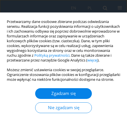
EN
PL
Przetwarzamy dane osobowe zbierane podczas odwiedzania
serwisu. Realizacja funkcji pozyskiwania informacji o użytkownikach
i ich zachowaniu odbywa się poprzez dobrowolnie wprowadzone w
formularzach informacje oraz zapisywanie w urządzeniach
końcowych plików cookies (tzw. ciasteczka). Dane, w tym pliki
cookies, wykorzystywane są w celu realizacji usług, zapewnienia
wygodnego korzystania ze strony oraz w celu monitorowania
Słowo kluczowe
atopowe
ruchu zgodnie z
Polityką prywatności
. Dane są także zbierane i
przetwarzane przez narzędzie Google Analytics (
więcej
).
zapalenia spojówek i rogówki
Możesz zmienić ustawienia cookies w swojej przeglądarce.
Ograniczenie stosowania plików cookies w konfiguracji przeglądarki
może wpłynąć na niektóre funkcjonalności dostępne na stronie.
Alergiczne zapalenie spojówek
Zgadzam się
Karolina Ciepiaszuk
,
Ewa Langwińska
,
Jacek P. Szaflik
,
Jerzy Szaflik
Ophthalmology 2022;(4):19-22
DOI
:
https://doi.org/10.5114/oku/178030
Nie zgadzam się
Streszczenie
Artykuł
(PDF)