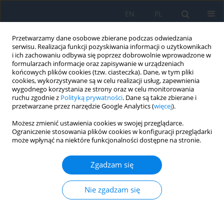
EN
PL
Przetwarzamy dane osobowe zbierane podczas odwiedzania
serwisu. Realizacja funkcji pozyskiwania informacji o użytkownikach
i ich zachowaniu odbywa się poprzez dobrowolnie wprowadzone w
formularzach informacje oraz zapisywanie w urządzeniach
końcowych plików cookies (tzw. ciasteczka). Dane, w tym pliki
cookies, wykorzystywane są w celu realizacji usług, zapewnienia
wygodnego korzystania ze strony oraz w celu monitorowania
Słowo kluczowe
chirurgia
ruchu zgodnie z
Polityką prywatności
. Dane są także zbierane i
przetwarzane przez narzędzie Google Analytics (
więcej
).
okulistyczna
Możesz zmienić ustawienia cookies w swojej przeglądarce.
Ograniczenie stosowania plików cookies w konfiguracji przeglądarki
może wpłynąć na niektóre funkcjonalności dostępne na stronie.
Elektroliza rzęs – trwała metoda leczenia
pacjentów z nieprawidłowo rosnącymi rzęsami
Zgadzam się
Krystian Bakalarski
,
Katarzyna Ulaszewska
,
Katarzyna Różycka
,
Małgorzata Różycka
,
Piotr Nesterowicz
,
Radosław Różycki
Nie zgadzam się
Ophthalmology 2023;(3):44
DOI
:
https://doi.org/10.5114/oku/177921