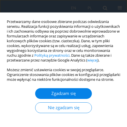
EN
PL
Przetwarzamy dane osobowe zbierane podczas odwiedzania
serwisu. Realizacja funkcji pozyskiwania informacji o użytkownikach
i ich zachowaniu odbywa się poprzez dobrowolnie wprowadzone w
formularzach informacje oraz zapisywanie w urządzeniach
końcowych plików cookies (tzw. ciasteczka). Dane, w tym pliki
cookies, wykorzystywane są w celu realizacji usług, zapewnienia
wygodnego korzystania ze strony oraz w celu monitorowania
Słowo kluczowe
chirurgia zaćmy
ruchu zgodnie z
Polityką prywatności
. Dane są także zbierane i
przetwarzane przez narzędzie Google Analytics (
więcej
).
dziecięcej
Możesz zmienić ustawienia cookies w swojej przeglądarce.
Ograniczenie stosowania plików cookies w konfiguracji przeglądarki
może wpłynąć na niektóre funkcjonalności dostępne na stronie.
Wybrane aspekty chirurgii zaćmy wieku
dziecięcego
Zgadzam się
Beata Urban
,
Alina Bakunowicz-Łazarczyk
Ophthalmology 2023;(1):31
Nie zgadzam się
DOI
:
https://doi.org/10.5114/oku/177970
Streszczenie
Artykuł
(PDF)