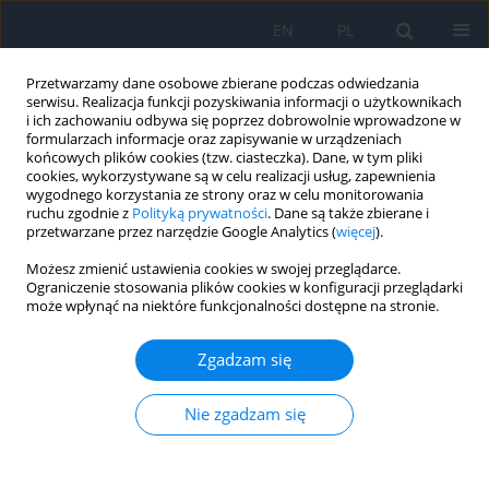
EN
PL
Przetwarzamy dane osobowe zbierane podczas odwiedzania
serwisu. Realizacja funkcji pozyskiwania informacji o użytkownikach
i ich zachowaniu odbywa się poprzez dobrowolnie wprowadzone w
formularzach informacje oraz zapisywanie w urządzeniach
końcowych plików cookies (tzw. ciasteczka). Dane, w tym pliki
cookies, wykorzystywane są w celu realizacji usług, zapewnienia
wygodnego korzystania ze strony oraz w celu monitorowania
Słowo kluczowe
działania
ruchu zgodnie z
Polityką prywatności
. Dane są także zbierane i
przetwarzane przez narzędzie Google Analytics (
więcej
).
niepożądane
Możesz zmienić ustawienia cookies w swojej przeglądarce.
Ograniczenie stosowania plików cookies w konfiguracji przeglądarki
może wpłynąć na niektóre funkcjonalności dostępne na stronie.
Reakcja typu opóźnionego po zastosowaniu
kwasu poli-d,l-mlekowego w okolicy doliny łez
Zgadzam się
Ewa Langwińska
,
Paulina Ciepły
,
Łukasz Preibisz
Ophthalmology 2023;(3):38-40
Nie zgadzam się
DOI
:
https://doi.org/10.5114/oku/177919
Streszczenie
Artykuł
(PDF)