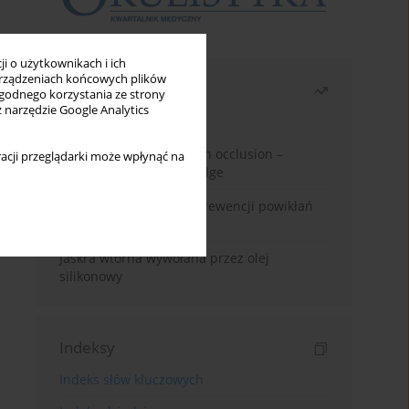
i o użytkownikach i ich
rządzeniach końcowych plików
Najczęściej czytane
wygodnego korzystania ze strony
z narzędzie Google Analytics
Miesiąc
Rok
Treatment of retinal vein occlusion –
acji przeglądarki może wpłynąć na
current state of knowledge
Kwas alfa-liponowy w prewencji powikłań
cukrzycowych
Jaskra wtórna wywołana przez olej
silikonowy
Indeksy
Indeks słów kluczowych