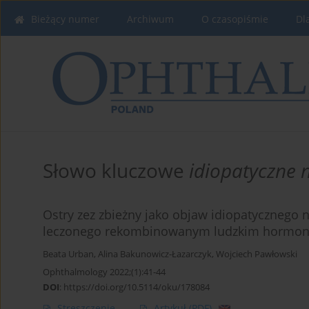
Bieżący numer
Archiwum
O czasopiśmie
Dl
Słowo kluczowe
idiopatyczne 
Ostry zez zbieżny jako objaw idiopatycznego 
leczonego rekombinowanym ludzkim hormo
Beata Urban
,
Alina Bakunowicz-Łazarczyk
,
Wojciech Pawłowski
Ophthalmology 2022;(1):41-44
DOI
:
https://doi.org/10.5114/oku/178084
Streszczenie
Artykuł
(PDF)