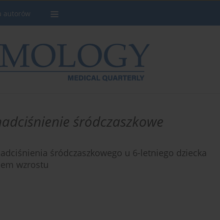
a autorów
nadciśnienie śródczaszkowe
nadciśnienia śródczaszkowego u 6-letniego dziecka
nem wzrostu