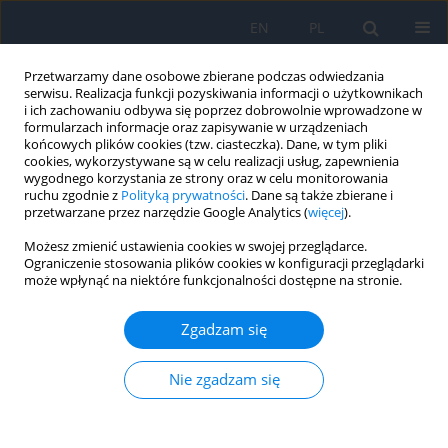
EN
PL
Przetwarzamy dane osobowe zbierane podczas odwiedzania
serwisu. Realizacja funkcji pozyskiwania informacji o użytkownikach
i ich zachowaniu odbywa się poprzez dobrowolnie wprowadzone w
formularzach informacje oraz zapisywanie w urządzeniach
końcowych plików cookies (tzw. ciasteczka). Dane, w tym pliki
cookies, wykorzystywane są w celu realizacji usług, zapewnienia
wygodnego korzystania ze strony oraz w celu monitorowania
Słowo kluczowe
kalkulacja mocy
ruchu zgodnie z
Polityką prywatności
. Dane są także zbierane i
przetwarzane przez narzędzie Google Analytics (
więcej
).
sztucznej soczewk
Możesz zmienić ustawienia cookies w swojej przeglądarce.
Ograniczenie stosowania plików cookies w konfiguracji przeglądarki
może wpłynąć na niektóre funkcjonalności dostępne na stronie.
Wybrane aspekty chirurgii zaćmy wieku
dziecięcego
Zgadzam się
Beata Urban
,
Alina Bakunowicz-Łazarczyk
Ophthalmology 2023;(1):31
Nie zgadzam się
DOI
:
https://doi.org/10.5114/oku/177970
Streszczenie
Artykuł
(PDF)