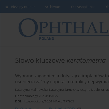
Bieżący numer
Archiwum
O czasopiśmie
Dl
Słowo kluczowe
keratometria
Wybrane zagadnienia dotyczące implantów to
usunięcia zaćmy i operacji refrakcyjnej wymi
Katarzyna Malinowska
,
Katarzyna Samelska
,
Justyna Izdebska
,
Ja
Ophthalmology 2023;(1):20-22
DOI
:
https://doi.org/10.5114/oku/177965
Streszczenie
Artykuł
(PDF)