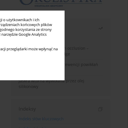
i o użytkownikach i ich
rządzeniach końcowych plików
Najczęściej czytane
wygodnego korzystania ze strony
z narzędzie Google Analytics
Miesiąc
Rok
Treatment of retinal vein occlusion –
acji przeglądarki może wpłynąć na
current state of knowledge
Kwas alfa-liponowy w prewencji powikłań
cukrzycowych
Jaskra wtórna wywołana przez olej
silikonowy
Indeksy
Indeks słów kluczowych