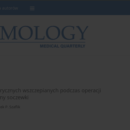
a autorów
rycznych wszczepianych podczas operacji
any soczewki
cek P. Szaflik