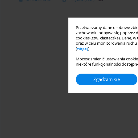
Przetwarzamy dane osobowe zbiera
zachowaniu odbywa się poprzez d
cookies (tzw. ciasteczka). Dane, w
oraz w celu monitorowania ruchu
(
więcej
).
Możesz zmienić ustawienia cookie
niektóre funkcjonalności dostępne
Zgadzam się