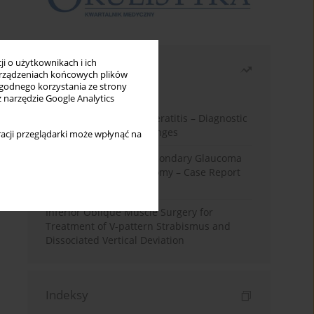
i o użytkownikach i ich
Najczęściej czytane
rządzeniach końcowych plików
wygodnego korzystania ze strony
Miesiąc
Rok
z narzędzie Google Analytics
Herpes Simplex Virus Keratitis – Diagnostic
and Therapeutic Challenges
acji przeglądarki może wpłynąć na
Silicone Oil-Induced Secondary Glaucoma
After Pars Plana Vitrectomy – Case Report
and Literature Review
Inferior Oblique Muscle Surgery for
Treatment of V-pattern Strabismus and
Dissociated Vertical Deviation
Indeksy