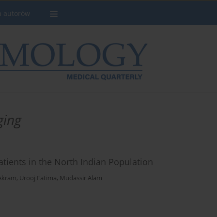
a autorów
ging
tients in the North Indian Population
Akram
,
Urooj Fatima
,
Mudassir Alam