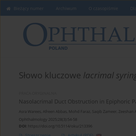
Bieżący numer
Archiwum
O czasopiśmie
Dl
Słowo kluczowe
lacrimal syrin
PRACA ORYGINALNA
Nasolacrimal Duct Obstruction in Epiphoric Pa
Asra Warees
,
Afreen Abbas
,
Mohd Faraz
,
Saqib Zameer
,
Zeeshan 
Ophthalmology 2025;28(3):54-58
DOI
:
https://doi.org/10.5114/oku/213396
Streszczenie
Artykuł
(PDF)