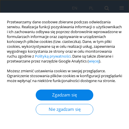
EN
PL
Przetwarzamy dane osobowe zbierane podczas odwiedzania
serwisu. Realizacja funkcji pozyskiwania informacji o użytkownikach
i ich zachowaniu odbywa się poprzez dobrowolnie wprowadzone w
formularzach informacje oraz zapisywanie w urządzeniach
końcowych plików cookies (tzw. ciasteczka). Dane, w tym pliki
cookies, wykorzystywane są w celu realizacji usług, zapewnienia
wygodnego korzystania ze strony oraz w celu monitorowania
Słowo kluczowe
laser diodowy
ruchu zgodnie z
Polityką prywatności
. Dane są także zbierane i
przetwarzane przez narzędzie Google Analytics (
więcej
).
Możesz zmienić ustawienia cookies w swojej przeglądarce.
Systemy drenujące w świetle innych form terapii
Ograniczenie stosowania plików cookies w konfiguracji przeglądarki
może wpłynąć na niektóre funkcjonalności dostępne na stronie.
jaskry opornej na leczenie
Adam Cywiński
Zgadzam się
Ophthalmology 2022;(2):16-20
DOI
:
https://doi.org/10.5114/oku/178063
Nie zgadzam się
Streszczenie
Artykuł
(PDF)