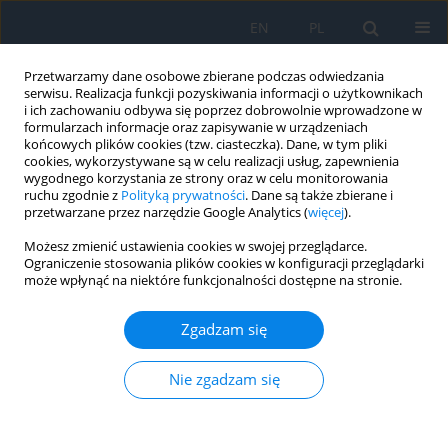
EN
PL
Przetwarzamy dane osobowe zbierane podczas odwiedzania
serwisu. Realizacja funkcji pozyskiwania informacji o użytkownikach
i ich zachowaniu odbywa się poprzez dobrowolnie wprowadzone w
formularzach informacje oraz zapisywanie w urządzeniach
końcowych plików cookies (tzw. ciasteczka). Dane, w tym pliki
cookies, wykorzystywane są w celu realizacji usług, zapewnienia
wygodnego korzystania ze strony oraz w celu monitorowania
Słowo kluczowe
mikropulsy
ruchu zgodnie z
Polityką prywatności
. Dane są także zbierane i
przetwarzane przez narzędzie Google Analytics (
więcej
).
Możesz zmienić ustawienia cookies w swojej przeglądarce.
Laserowa terapia podprogowa
Ograniczenie stosowania plików cookies w konfiguracji przeglądarki
może wpłynąć na niektóre funkcjonalności dostępne na stronie.
Konrad Solarski
,
Iwona Świtka-Więcławska
Ophthalmology 2022;(3):46-48
Zgadzam się
DOI
:
https://doi.org/10.5114/oku/178044
Streszczenie
Artykuł
(PDF)
Nie zgadzam się
Wyślij swój artykuł