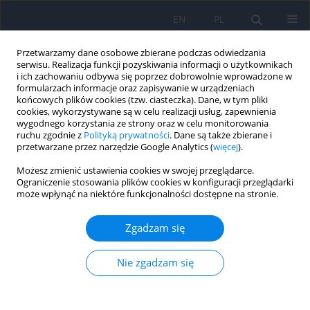
EN
PL
Przetwarzamy dane osobowe zbierane podczas odwiedzania
serwisu. Realizacja funkcji pozyskiwania informacji o użytkownikach
i ich zachowaniu odbywa się poprzez dobrowolnie wprowadzone w
formularzach informacje oraz zapisywanie w urządzeniach
końcowych plików cookies (tzw. ciasteczka). Dane, w tym pliki
cookies, wykorzystywane są w celu realizacji usług, zapewnienia
wygodnego korzystania ze strony oraz w celu monitorowania
Słowo kluczowe
soczewka o
ruchu zgodnie z
Polityką prywatności
. Dane są także zbierane i
przetwarzane przez narzędzie Google Analytics (
więcej
).
wydłużonej głębi ostrości
Możesz zmienić ustawienia cookies w swojej przeglądarce.
Ograniczenie stosowania plików cookies w konfiguracji przeglądarki
może wpłynąć na niektóre funkcjonalności dostępne na stronie.
Soczewka wewnątrzgałkowa o wydłużonej głębi
®
®
ostrości AcrySof
IQ Vivity
– doświadczenia
Zgadzam się
własne
Agata Prokopiuk
,
Jerzy Mackiewicz
Nie zgadzam się
Ophthalmology 2023;(1):7-10
DOI
:
https://doi.org/10.5114/oku/177961