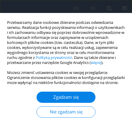
EN
PL
Przetwarzamy dane osobowe zbierane podczas odwiedzania
serwisu. Realizacja funkcji pozyskiwania informacji o użytkownikach
i ich zachowaniu odbywa się poprzez dobrowolnie wprowadzone w
formularzach informacje oraz zapisywanie w urządzeniach
końcowych plików cookies (tzw. ciasteczka). Dane, w tym pliki
cookies, wykorzystywane są w celu realizacji usług, zapewnienia
wygodnego korzystania ze strony oraz w celu monitorowania
Słowo kluczowe
wskaźnik masy
ruchu zgodnie z
Polityką prywatności
. Dane są także zbierane i
przetwarzane przez narzędzie Google Analytics (
więcej
).
ciała (BMI)
Możesz zmienić ustawienia cookies w swojej przeglądarce.
Ograniczenie stosowania plików cookies w konfiguracji przeglądarki
może wpłynąć na niektóre funkcjonalności dostępne na stronie.
Zespół wiotkiej powieki z perspektywy lekarza
okulisty – wybrane aspekty
Zgadzam się
Paulina Szabelska
,
Dominika Białas
,
Joanna Gołębiewska
,
Radosław
Różycki
Nie zgadzam się
Ophthalmology 2023;(3):13-16
DOI
:
https://doi.org/10.5114/oku/177900