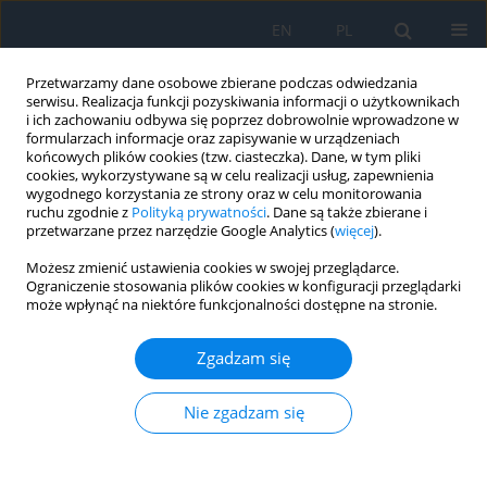
EN
PL
Przetwarzamy dane osobowe zbierane podczas odwiedzania
serwisu. Realizacja funkcji pozyskiwania informacji o użytkownikach
i ich zachowaniu odbywa się poprzez dobrowolnie wprowadzone w
formularzach informacje oraz zapisywanie w urządzeniach
końcowych plików cookies (tzw. ciasteczka). Dane, w tym pliki
cookies, wykorzystywane są w celu realizacji usług, zapewnienia
wygodnego korzystania ze strony oraz w celu monitorowania
1/2022
ruchu zgodnie z
Polityką prywatności
. Dane są także zbierane i
przetwarzane przez narzędzie Google Analytics (
więcej
).
Możesz zmienić ustawienia cookies w swojej przeglądarce.
Ograniczenie stosowania plików cookies w konfiguracji przeglądarki
może wpłynąć na niektóre funkcjonalności dostępne na stronie.
Leczenie wrodzonej torbieli
worka łzowego z użyciem
Zgadzam się
technik endoskopowych – opis
Nie zgadzam się
przypadku