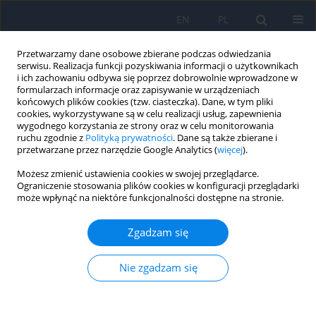
EN
PL
Przetwarzamy dane osobowe zbierane podczas odwiedzania
serwisu. Realizacja funkcji pozyskiwania informacji o użytkownikach
i ich zachowaniu odbywa się poprzez dobrowolnie wprowadzone w
formularzach informacje oraz zapisywanie w urządzeniach
końcowych plików cookies (tzw. ciasteczka). Dane, w tym pliki
cookies, wykorzystywane są w celu realizacji usług, zapewnienia
wygodnego korzystania ze strony oraz w celu monitorowania
Autor
Agnieszka Kubicka-Trząska
ruchu zgodnie z
Polityką prywatności
. Dane są także zbierane i
przetwarzane przez narzędzie Google Analytics (
więcej
).
Możesz zmienić ustawienia cookies w swojej przeglądarce.
Grzybicze zapalenie błony naczyniowej –
Ograniczenie stosowania plików cookies w konfiguracji przeglądarki
może wpłynąć na niektóre funkcjonalności dostępne na stronie.
współczesna diagnostyka i leczenie
Agnieszka Kubicka-Trząska
Zgadzam się
Ophthalmology 2023;(2):30-35
DOI
:
https://doi.org/10.5114/oku/177958
Nie zgadzam się
Streszczenie
Artykuł
(PDF)